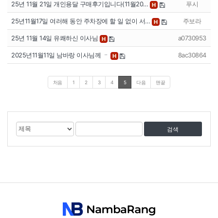
25년 11월 21일 개인용달 구매후기입니다(11월20…
푸시
H
25년11월17일 여러해 동안 주차장에 할 일 없이 서…
주보라
H
25년 11월 14일 유쾌하신 이사님
a0730953
H
2025년11월11일 남바랑 이사님께 ᆢ
8ac30864
H
처음
1
2
3
4
5
다음
맨끝
게
검
검
시
색
색
물
대
어
검
상
색