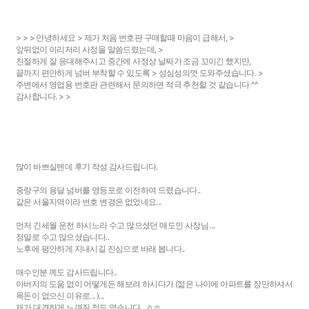
> > > 안녕하세요 > 제가 처음 번호판 구매할때 마음이 급해서, >
앞뒤없이 이리저리 사정을 말씀드렸는데, >
친절하게 잘 응대해주시고 중간에 사정상 날짜가 조금 꼬이긴 했지만,
끝까지 편안하게 넘버 부착할 수 있도록 > 성심성의껏 도와주셨습니다. >
주변에서 영업용 번호판 관련해서 문의하면 적극 추천할 것 같습니다 ^^
감사합니다. > >
많이 바쁘실텐데 후기 작성 감사드립니다.
중랑구의 용달 넘버를 영등포로 이전하여 드렸습니다..
같은 서울지역이라 번호 변경은 없었네요...
먼저 긴세월 운전 하시느라 수고 많으셨던 매도인 사장님 ...
정말로 수고 많으셨습니다..
노후에 평안하게 지내시길 진심으로 바래 봅니다..
매수인분 께도 감사드립니다..
아버지의 도움 없이 어떻게든 해보려 하시다가 (젊은 나이에 아파트를 장만하셔서
목돈이 없으신 이유로... )...
제가 대견하게 느껴질 정도 였습니다.. ㅎㅎ