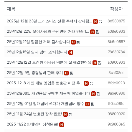
제목
작성자
2025년 12월 23일 크리스마스 선물 주셔서 감사합…
8d580875
H
25년12월 22일 오이사님과 주선면허 거래 만족 1…
a08e0963
H
25년12월21일 깔끔한 거래 감사합니다
8b6e0887
H
25년12월15일 임대 넘버 ,감사합니다
78630784
H
25년 12월12일 오건환 이사님 덕분에 잘 해결했어요
a0900963
H
25년 12월 9일 중형넘버 판매 후기
8caf08cc
H
2025. 12. 8 개인 개별 영업용 번호판 이전 후…
8fde0923
H
25년12월08일 개인용달 구매후 재판매 하였습니다
9abe0986
H
25년 12월 01일 임대넘버 쓰다가 개별넘버 양수
90ac08fd
H
25년 11월 24일 번호판 장착 완료!
98800920
H
2025 11/22 임대넘버 장착완료!
9c9808e5
H