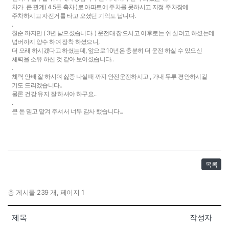
차가 큰 관계( 4.5톤 축차 )로 아파트에 주차를 못하시고 지정 주차장에
주차하시고 자전거를 타고 오셨던 기억도 납니다.
.
칠순 까지만 ( 3년 남으셨습니다. ) 운전대 잡으시고 이후로는 쉬 실려고 하셨는데
넘버까지 양수 하여 장착 하셨으니,
더 오래 하시겠다고 하셨는데, 앞으로 10년은 충분히 더 운전 하실 수 있으신
체력을 소유 하신 것 같아 보이셨습니다..
.
체력 안배 잘 하시여 싫증 나실때 까지 안전운전하시고 , 가내 두루 평안하시길
기도 드리겠습니다..
물론 건강 유지 잘 하셔야 하구요..
.
큰 돈 믿고 맡겨 주셔서 너무 감사 했습니다...
목록
총 게시물 239 개, 페이지 1
제목
작성자