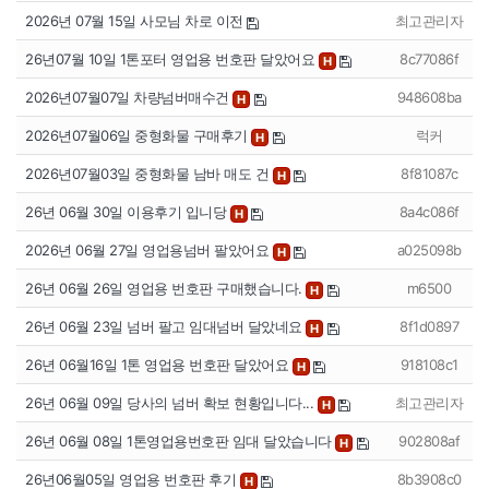
2026년 07월 15일 사모님 차로 이전
최고관리자
26년07월 10일 1톤포터 영업용 번호판 달았어요
8c77086f
H
2026년07월07일 차량넘버매수건
948608ba
H
2026년07월06일 중형화물 구매후기
럭커
H
2026년07월03일 중형화물 남바 매도 건
8f81087c
H
26년 06월 30일 이용후기 입니당
8a4c086f
H
2026년 06월 27일 영업용넘버 팔았어요
a025098b
H
26년 06월 26일 영업용 번호판 구매했습니다.
m6500
H
26년 06월 23일 넘버 팔고 임대넘버 달았네요
8f1d0897
H
26년 06월16일 1톤 영업용 번호판 달았어요
918108c1
H
26년 06월 09일 당사의 넘버 확보 현황입니다...
최고관리자
H
26년 06월 08일 1톤영업용번호판 임대 달았습니다
902808af
H
26년06월05일 영업용 번호판 후기
8b3908c0
H