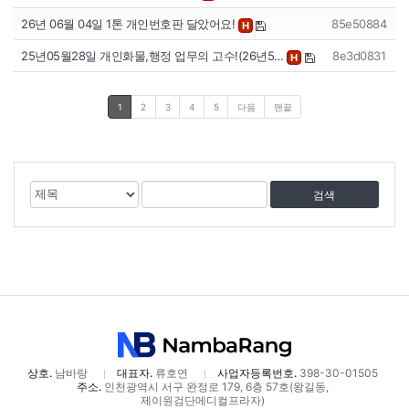
26년 06월 04일 1톤 개인번호판 달았어요!
85e50884
H
25년05월28일 개인화물,행정 업무의 고수!(26년5…
8e3d0831
H
1
2
3
4
5
다음
맨끝
게
검
검
시
색
색
물
대
어
검
상
색
상호.
남바랑
대표자.
류호연
사업자등록번호.
398-30-01505
주소.
인천광역시 서구 완정로 179, 6층 57호(왕길동,
제이원검단메디컬프라자)