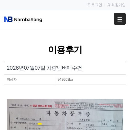
로그인
회원가입
팔고
사고
이용후기
이용안내
공지사항
2026년07월07일 차량넘버매수건
이용후기
작성자
948608ba