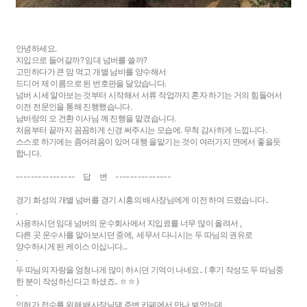
안녕하세요.
지입으로 들어갈까? 임대 넘버를 쓸까?
고민하다가 큰 맘 먹고 개별 남바를 양수해서
드디어 제 이름으로 된 번호판을 달았습니다.
넘버 시세 알아보는 것부터 시작해서 서류 작업까지 혼자 하기는 거의 힘들어서
이전 전문인을 통해 진행했습니다.
남바랑의 오 건환 이사님 께 진행을 맡겼습니다.
처음부터 끝까지 꼼꼼하게 신경 써주시는 모습에. 무척 감사하게 느낍니다.
스스로 하기에는 좀어려움이 있어 대행 을맡기는 것이 여러가지 면에서 좋을듯
합니다.
---------------- 답 변 ---------------
경기 화성의 개별 넘버를 경기 시흥의 배사장님에게 이전 하여 드렸습니다..
.
사용하시던 임대 넘버의 운수회사에서 지입료를 너무 많이 올려서 ,
다른 곳 운수사를 알아보시던 중에, 세무서 다니시는 두 따님의 권유로
양수하시게 된 케이스 이십니다...
.
두 따님의 자랑을 엄청나게 많이 하시던 기억이 나네요.. ( 후기 작성도 두 따님중
한 분이 작성하신다고 하셨죠.. ㅎㅎ )
.
인허가 접수를 위해 배사장님댁 주변 카페에서 만나 뵈었는데,