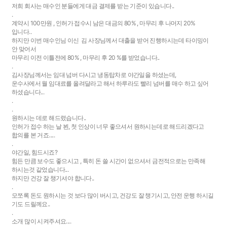
저희 회사는 매수인 분들에게 대금 결제를 받는 기준이 있습니다..
.
계약시 100만원 , 인허가 접수시 남은 대금의 80% , 마무리 후 나머지 20%
입니다..
하지만 이번 매수인님 이신 김 사장님께서 대출을 받어 진행하시는데 타이밍이
안 맞어서
마무리 이전 이틀전에 80% , 마무리 후 20 %를 받었습니다..
.
김사장님께서는 임대 넘버 다시고 냉동탑차로 야간일을 하셨는데,
운수사에서 월 임대료를 올려달라고 해서 하루라도 빨리 넘버를 매수 하고 싶어
하셨습니다...
.
.
원하시는 데로 해드렸습니다..
인허가 접수 하는 날 뵌, 첫 인상이 너무 좋으셔서 원하시는데로 해드리겠다고
합의를 본 거죠.....
.
야간일, 힘드시죠?
힘든 만큼 보수도 좋으시고 , 특히 돈 쓸 시간이 없으셔서 금전적으로는 만족해
하시는것 같었습니다...
하지만 건강 잘 챙기셔야 합니다..
.
모쪼록 돈도 원하시는 것 보다 많이 버시고, 건강도 잘 챙기시고, 안전 운행 하시길
기도 드릴께요..
.
소개 많이 시켜주셔요....