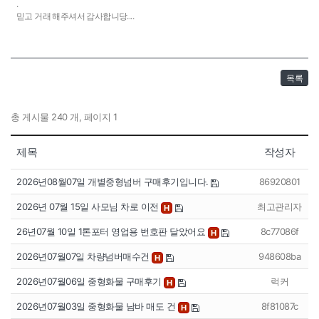
.
믿고 거래 해주셔서 감사합니당....
목록
총 게시물 240 개, 페이지 1
제목
작성자
2026년08월07일 개별중형넘버 구매후기입니다.
86920801
2026년 07월 15일 사모님 차로 이전
최고관리자
H
26년07월 10일 1톤포터 영업용 번호판 달았어요
8c77086f
H
2026년07월07일 차량넘버매수건
948608ba
H
2026년07월06일 중형화물 구매후기
럭커
H
2026년07월03일 중형화물 남바 매도 건
8f81087c
H