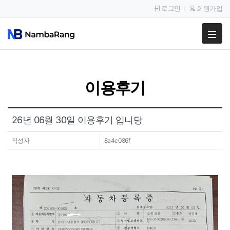
로그인
회원가입
팔고
사고
이용후기
이용안내
공지사항
26년 06월 30일 이용후기 입니당
이용후기
작성자
8a4c086f