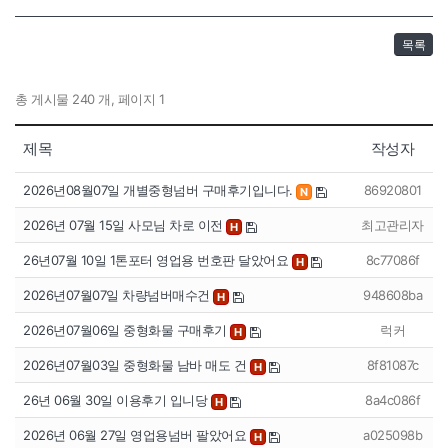
목록
총 게시물 240 개, 페이지 1
제목
작성자
2026년08월07일 개별중형넘버 구매후기입니다.
86920801
N
2026년 07월 15일 사모님 차로 이전
최고관리자
H
26년07월 10일 1톤포터 영업용 번호판 달았어요
8c77086f
H
2026년07월07일 차량넘버매수건
948608ba
H
2026년07월06일 중형화물 구매후기
럭커
H
2026년07월03일 중형화물 남바 매도 건
8f81087c
H
26년 06월 30일 이용후기 입니당
8a4c086f
H
2026년 06월 27일 영업용넘버 팔았어요
a025098b
H