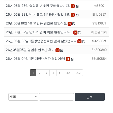
26년 06월 26일 영업용 번호판 구매했습니다.
m6500
H
26년 06월 23일 넘버 팔고 임대넘버 달았네요
8f1d0897
H
26년 06월16일 1톤 영업용 번호판 달았어요
918108c1
H
26년 06월 09일 당사의 넘버 확보 현황입니다...
최고관리자
H
26년 06월 08일 1톤영업용번호판 임대 달았습니다
902808af
H
26년06월05일 영업용 번호판 후기
8b3908c0
H
26년 06월 04일 1톤 개인번호판 달았어요!
85e50884
H
1
2
3
4
5
다음
맨끝
게
검
검
시
색
색
물
대
어
검
상
색