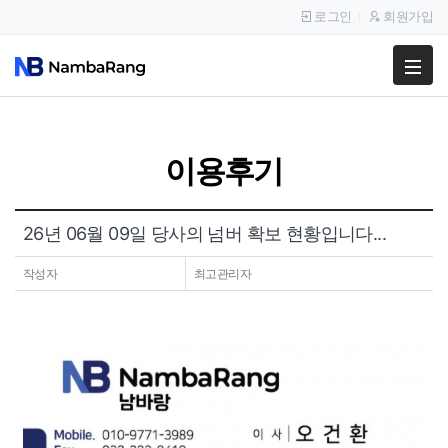
로그인
회원가입
팔고
사고
이용후기
이용안내
공지사항
26년 06월 09일 당사의 넘버 확보 현황입니다...
이용후기
작성자
최고관리자