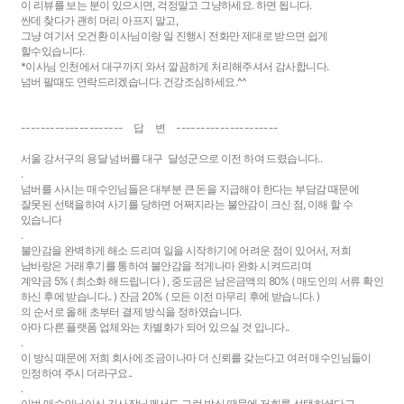
이 리뷰를 보는 분이 있으시면, 걱정말고 그냥하세요. 하면 됩니다.
싼데 찾다가 괜히 머리 아프지 말고,
그냥 여기서 오건환 이사님이랑 일 진행시 전화만 제대로 받으면 쉽게
할수있습니다.
*이사님 인천에서 대구까지 와서 깔끔하게 처리해주셔서 감사합니다.
넘버 팔때도 연락드리겠습니다. 건강조심하세요.^^
--------------------- 답 변 ---------------------
서울 강서구의 용달 넘버를 대구 달성군으로 이전 하여 드렸습니다..
.
넘버를 사시는 매수인님들은 대부분 큰 돈을 지급해야 한다는 부담감 때문에
잘못된 선택을하여 사기를 당하면 어쩌지라는 불안감이 크신 점, 이해 할 수
있습니다
.
불안감을 완벽하게 해소 드리며 일을 시작하기에 어려운 점이 있어서, 저희
남바랑은 거래후기를 통하여 불안감을 적게나마 완화 시켜드리며
계약금 5% ( 최소화 해드립니다 ) , 중도금은 남은금액의 80% ( 매도인의 서류 확인
하신 후에 받습니다.. ) 잔금 20% ( 모든 이전 마무리 후에 받습니다. )
의 순서로 올해 초부터 결제 방식을 정하였습니다.
아마 다른 플랫폼 업체와는 차별화가 되어 있으실 것 입니다..
.
이 방식 때문에 저희 회사에 조금이나마 더 신뢰를 갖는다고 여러 매수인님들이
인정하여 주시 더라구요..
.
이번 매수인님이신 김사장님께서도 그런 방식 때문에 저희를 선택하셨다고