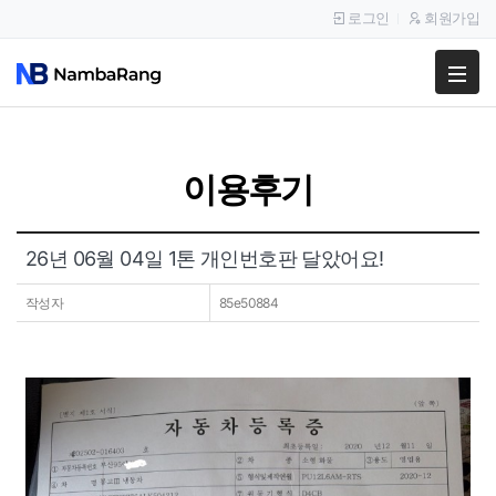
로그인
회원가입
팔고
사고
이용후기
이용안내
공지사항
26년 06월 04일 1톤 개인번호판 달았어요!
이용후기
작성자
85e50884