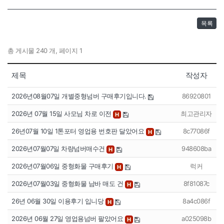
목록
총 게시물 240 개, 페이지 1
제목
작성자
2026년08월07일 개별중형넘버 구매후기입니다.
86920801
2026년 07월 15일 사모님 차로 이전
최고관리자
H
26년07월 10일 1톤포터 영업용 번호판 달았어요
8c77086f
H
2026년07월07일 차량넘버매수건
948608ba
H
2026년07월06일 중형화물 구매후기
럭커
H
2026년07월03일 중형화물 남바 매도 건
8f81087c
H
26년 06월 30일 이용후기 입니당
8a4c086f
H
2026년 06월 27일 영업용넘버 팔았어요
a025098b
H