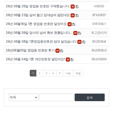
26년 06월 26일 영업용 번호판 구매했습니다.
m6500
H
26년 06월 23일 넘버 팔고 임대넘버 달았네요
8f1d0897
H
26년 06월16일 1톤 영업용 번호판 달았어요
918108c1
H
26년 06월 09일 당사의 넘버 확보 현황입니다...
최고관리자
H
26년 06월 08일 1톤영업용번호판 임대 달았습니다
902808af
H
26년06월05일 영업용 번호판 후기
8b3908c0
H
26년 06월 04일 1톤 개인번호판 달았어요!
85e50884
H
1
2
3
4
5
다음
맨끝
게
검
검
시
색
색
물
대
어
검
상
색