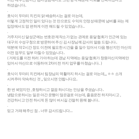
하셨습니다..
.
호식이 두마리 치킨의 닭 배송하시는 걸로 아는데,
이렇게 고정적인 일이 있다는 것 만으로도 수익의 안정성 때문에 넘버를 파는 제
입장에서도 맘 편하게 이전 해드릴 수 있었습니다...
.
거주지이신 달성군에는 번호판 제작소가 없는 관계로 용달 협회가 인근에 있는
대구의 수성구청으로 방문하여 주신 김 사장님께 감사의 말씀 드립니다..
덕분에 약 2시간 정도 이전에 필요한 시간을 줄 일수 있어서 다음 행선지인 마산의
이전 업무도 일부 마칠수 있었습니다..
( 거제도를 이전 하러 가야 하는데 경남 지역에는 용달 협회가 창원마산지역에만
있어서 마산으로 이동하여 2차이전 까지 업무를 마쳤습니다.. )
.
호식이 두마리 치킨에서 팀장님의 역활까지 하시는 걸로 아는데,,, ㅎㅎ 소개
시켜주마 약속하신 것 ,, 잊으시면 안됩니다요..
.
한 번 뵈었지만 , 호탕하시고 깔끔 하시다는 인상을 주셨습니다..
냉탑으로하시는 일은 야간 운행이 많은걸로 아는데, 졸음운전 하지마시고 ,
건강하시고 안전 하시게 돈 많이 버시길 간절히 원해 봅니다..
.
믿고 거래 해주신 점 .. 너무 감사드립니다....