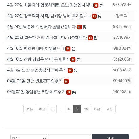
4월 27일 화물차에 입문하게된 초보 윙맨입니다!!!
8d5e08dc
H
4월 27일 강트럭의 시작, 남바랑 넘버 후기입니…
강트럭
H
4월24일 덕분에 주선허가 잘받았습니다
981a08ea
H
4월 20일 깔끔한 처리 감사합니다. 강추합니다
87c10897
H
4월 18일 번호판 매매 하였습니다
9a3f08ef
H
4월 10일 강원 영업용 넘버 구매후기
8ca2087a
H
4월 3일 오산 영업용넘버 구매후기
8a0308b7
H
04월 02일 인천 번호판구입후기
99d4092f
H
04월02일 영업용번호판 매도후기
949208eb
H
처음
이전
6
7
8
9
10
다음
맨끝
게
검
검