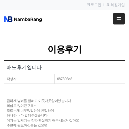
로그인
회원가입
팔고
사고
이용후기
이용안내
공지사항
매도후기입니다
이용후기
작성자
987808d8
급하게 넘버를 팔려고 이곳저곳알아봤습니다
의심도 많이됬구요~
모르는게 너무많았는데 친절하게
하나하나 다 알려주셨습니다
여기는 일처리는 진짜 확실하게 해주시는거 같아요
주변에 필요하신분들 있으면