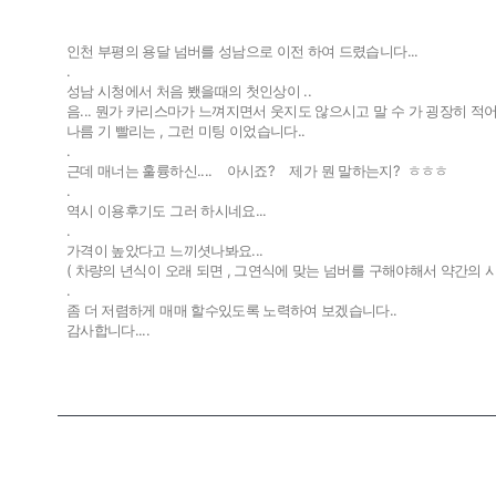
인천 부평의 용달 넘버를 성남으로 이전 하여 드렸습니다...
.
성남 시청에서 처음 뵀을때의 첫인상이 ..
음... 뭔가 카리스마가 느껴지면서 웃지도 않으시고 말 수 가 굉장히 적
나름 기 빨리는 , 그런 미팅 이었습니다..
.
근데 매너는 훌륭하신.... 아시죠? 제가 뭔 말하는지? ㅎㅎㅎ
.
역시 이용후기도 그러 하시네요...
.
가격이 높았다고 느끼셧나봐요...
( 차량의 년식이 오래 되면 , 그연식에 맞는 넘버를 구해야해서 약간의 시
.
좀 더 저렴하게 매매 할수있도록 노력하여 보겠습니다..
감사합니다....