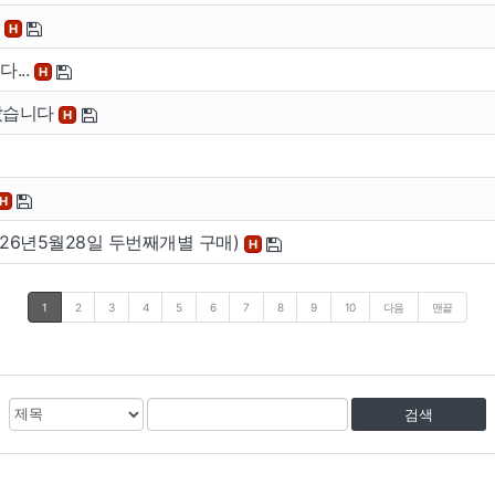
요
H
...
H
달았습니다
H
H
(26년5월28일 두번째개별 구매)
H
1
2
3
4
5
6
7
8
9
10
다음
맨끝
검
검
색
색
대
어
상