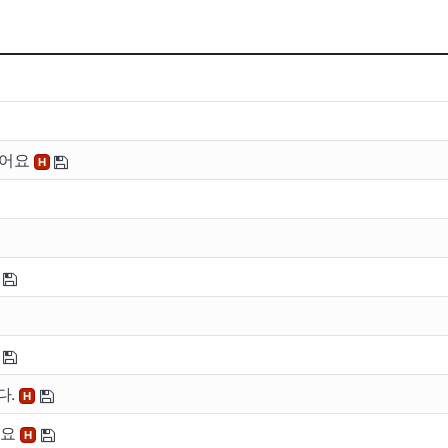
았어요
H
다.
H
네요
H