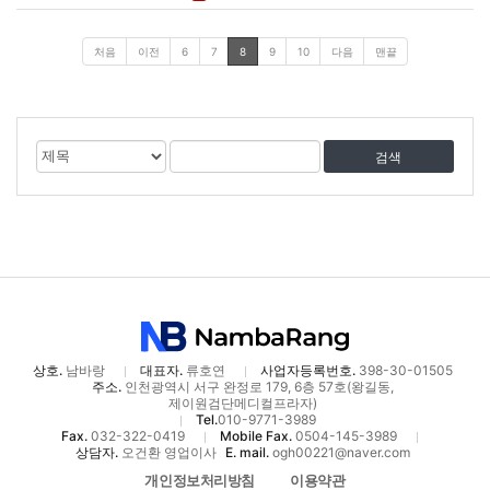
처음
이전
6
7
8
9
10
다음
맨끝
게
검
검
시
색
색
물
대
어
검
상
색
상호.
남바랑
대표자.
류호연
사업자등록번호.
398-30-01505
주소.
인천광역시 서구 완정로 179, 6층 57호(왕길동,
제이원검단메디컬프라자)
Tel.
010-9771-3989
Fax.
032-322-0419
Mobile Fax.
0504-145-3989
상담자.
오건환 영업이사
E. mail.
ogh00221@naver.com
개인정보처리방침
이용약관