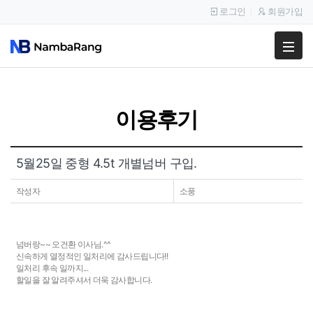
로그인
회원가입
팔고
사고
이용후기
이용안내
공지사항
5월25일 중형 4.5t 개별넘버 구입.
이용후기
작성자
소풍
넘버랑~~ 오건환 이사님.^^
신속하게 열정적인 일처리에 감사드립니다!!
일처리 후속 일까지...
할일을 잘 알려주셔서 더욱 감사합니다.