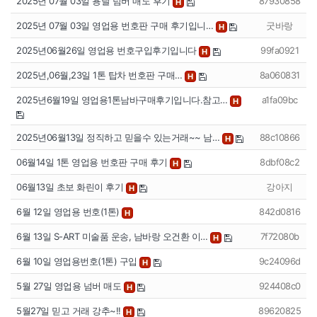
2025년 07월 03일 용달 넘버 매도 후기
87930858
H
2025년 07월 03일 영업용 번호판 구매 후기입니…
굿바랑
H
2025년06월26일 영업용 번호구입후기입니다
99fa0921
H
2025년,06월,23일 1톤 탑차 번호판 구매…
8a060831
H
2025년6월19일 영업용1톤남바구매후기입니다.참고…
a1fa09bc
H
2025년06월13일 정직하고 믿을수 있는거래~~ 남…
88c10866
H
06월14일 1톤 영업용 번호판 구매 후기
8dbf08c2
H
06월13일 초보 화린이 후기
강아지
H
6월 12일 영업용 번호(1톤)
842d0816
H
6월 13일 S-ART 미술품 운송, 남바랑 오건환 이…
7f72080b
H
6월 10일 영업용번호(1톤) 구입
9c24096d
H
5월 27일 영업용 넘버 매도
924408c0
H
5월27일 믿고 거래 강추~!!
89620825
H