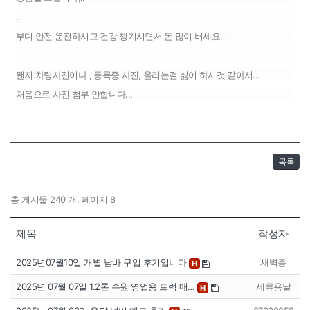
.
부디 안전 운전하시고 건강 챙기시면서 돈 많이 버세요..
왠지 차량사진이나 , 등록증 사진, 올리는걸 싫어 하시것 같아서...
처음으로 사진 첨부 안합니다...
목록
총 게시물 240 개, 페이지 8
제목
작성자
2025년07월10일 개별 남바 구입 후기입니다
새벽종
H
2025년 07월 07일 1.2톤 수원 영업용 트럭 매…
세류용달
H