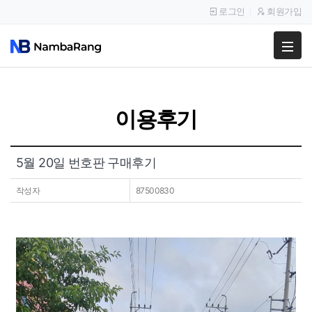
로그인
회원가입
팔고
사고
이용후기
이용안내
공지사항
5월 20일 번호판 구매후기
이용후기
작성자
87500830