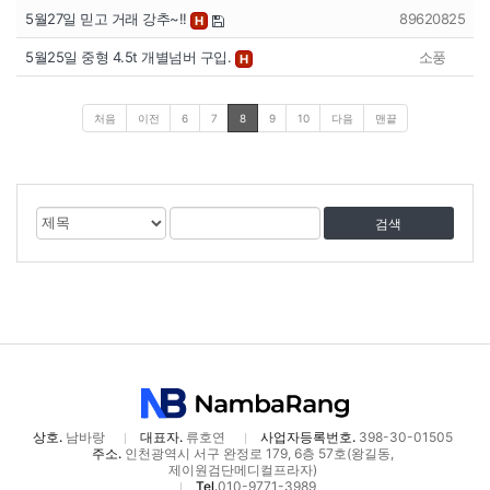
5월27일 믿고 거래 강추~!!
89620825
H
5월25일 중형 4.5t 개별넘버 구입.
소풍
H
처음
이전
6
7
8
9
10
다음
맨끝
게
검
검
시
색
색
물
대
어
검
상
색
상호.
남바랑
대표자.
류호연
사업자등록번호.
398-30-01505
주소.
인천광역시 서구 완정로 179, 6층 57호(왕길동,
제이원검단메디컬프라자)
Tel.
010-9771-3989