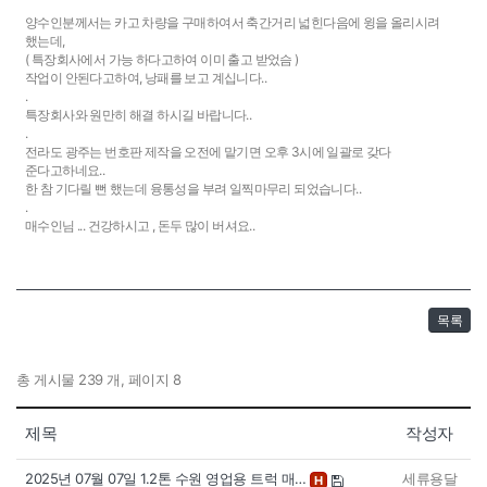
양수인분께서는 카고 차량을 구매하여서 축간거리 넓힌다음에 윙을 올리시려
했는데,
( 특장회사에서 가능 하다고하여 이미 출고 받었슴 )
작업이 안된다고하여, 낭패를 보고 계십니다..
.
특장회사와 원만히 해결 하시길 바랍니다..
.
전라도 광주는 번호판 제작을 오전에 맡기면 오후 3시에 일괄로 갖다
준다고하네요..
한 참 기다릴 뻔 했는데 융통성을 부려 일찍마무리 되었습니다..
.
매수인님 ... 건강하시고 , 돈두 많이 버셔요..
목록
총 게시물 239 개, 페이지 8
제목
작성자
2025년 07월 07일 1.2톤 수원 영업용 트럭 매…
세류용달
H