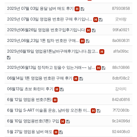
2025년 07월 03일 용달 넘버 매도 후기
87930858
H
2025년 07월 03일 영업용 번호판 구매 후기입니…
굿바랑
H
2025년06월26일 영업용 번호구입후기입니다
99fa0921
H
2025년,06월,23일 1톤 탑차 번호판 구매…
8a060831
H
2025년6월19일 영업용1톤남바구매후기입니다.참고…
a1fa09bc
H
2025년06월13일 정직하고 믿을수 있는거래~~ 남…
88c10866
H
06월14일 1톤 영업용 번호판 구매 후기
8dbf08c2
H
06월13일 초보 화린이 후기
강아지
H
6월 12일 영업용 번호(1톤)
842d0816
H
6월 13일 S-ART 미술품 운송, 남바랑 오건환 이…
7f72080b
H
6월 10일 영업용번호(1톤) 구입
9c24096d
H
5월 27일 영업용 넘버 매도
924408c0
H