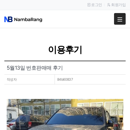
로그인
회원가입
팔고
사고
이용후기
이용안내
공지사항
5월13일 번호판매매 후기
이용후기
작성자
84b60837