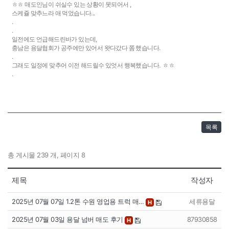
ㅎㅎ 매도인님이 쉬실수 있는 상황이 못되어서 ,
스케쥴 맞추느라 애 먹었습니다...
.
.
일전에도 언급해드린바가 있는데,
충남은 용달협회가 공주에만 있어서 왓다갔다 쫌 했습니다.
.
그래도 일정에 맞추어 이전 해드릴수 있엇서 행복했습니다. ㅎㅎ
.
목록
총 게시물 239 개, 페이지 8
제목
작성자
2025년 07월 07일 1.2톤 수원 영업용 트럭 매…
세류용달
H
2025년 07월 03일 용달 넘버 매도 후기
87930858
H