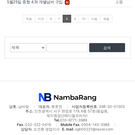
5월25일 중형 4.5t 개별넘버 구입.
소풍
H
처음
이전
6
7
8
9
10
다음
맨끝
게
검
검
시
색
색
물
대
어
검
상
색
상호.
남바랑
대표자.
류호연
사업자등록번호.
398-30-01505
주소.
인천광역시 서구 완정로 179, 6층 57호(왕길동,
제이원검단메디컬프라자)
Tel.
010-9771-3989
Fax.
032-322-0419
Mobile Fax.
0504-145-3989
상담자.
오건환 영업이사
E. mail.
ogh00221@naver.com