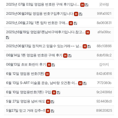
2025년 07월 03일 영업용 번호판 구매 후기입니…
굿바랑
H
2025년06월26일 영업용 번호구입후기입니다
99fa0921
H
2025년,06월,23일 1톤 탑차 번호판 구매…
8a060831
H
2025년6월19일 영업용1톤남바구매후기입니다.참고…
a1fa09bc
H
2025년06월13일 정직하고 믿을수 있는거래~~ 남…
88c10866
H
06월14일 1톤 영업용 번호판 구매 후기
8dbf08c2
H
06월13일 초보 화린이 후기
강아지
H
6월 12일 영업용 번호(1톤)
842d0816
H
6월 13일 S-ART 미술품 운송, 남바랑 오건환 이…
7f72080b
H
6월 10일 영업용번호(1톤) 구입
9c24096d
H
5월 27일 영업용 넘버 매도
924408c0
H
5월27일 믿고 거래 강추~!!
89620825
H