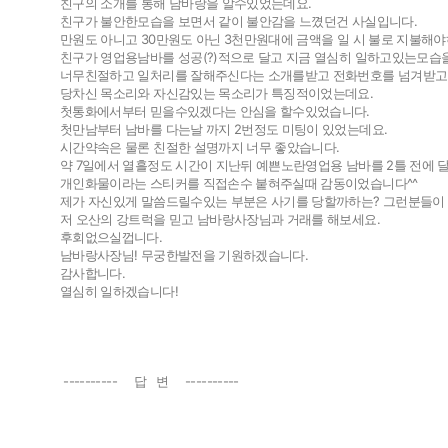
친구의 소개를 통해 남바랑을 알수있었는데요.
친구가 불안한모습을 보면서 같이 불안감을 느꼈던건 사실입니다.
만원도 아니고 30만원도 아닌 3천만원대에 금액을 일 시 불로 지불
친구가 영업용남바를 성공(?)적으로 달고 지금 열심히 일하고있는모습
너무친절하고 일처리를 잘해주신다는 소개를받고 전화번호를 넘겨받고
당차신 목소리와 자신감있는 목소리가 특징적이었는데요.
첫통화에서부터 믿을수있겠다는 안심을 할수있었습니다.
첫만남부터 남바를 다는날 까지 2번정도 미팅이 있었는데요.
시간약속은 물론 친절한 설명까지 너무 좋았습니다.
약 7일에서 열흘정도 시간이 지난뒤 예쁜노란영업용 남바를 2틀 전에 
개인화물이라는 스티커를 직접손수 붙혀주실때 감동이었습니다^^
제가 자신있게 말씀드릴수있는 부분은 사기를 당할까하는? 그런분들이
저 오산의 강트럭을 믿고 남바랑사장님과 거래를 해보세요.
후회없으실껍니다.
남바랑사장님! 무궁한발전을 기원하겠습니다.
감사합니다.
열심히 일하겠습니다!
---------- 답 변 ----------
팔고
사고