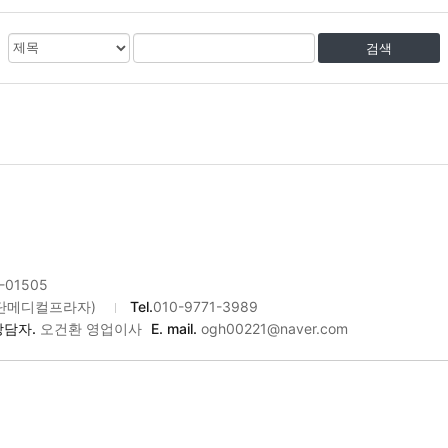
검
검
색
색
대
어
상
-01505
검단메디컬프라자)
Tel.
010-9771-3989
상담자.
오건환 영업이사
E. mail.
ogh00221@naver.com