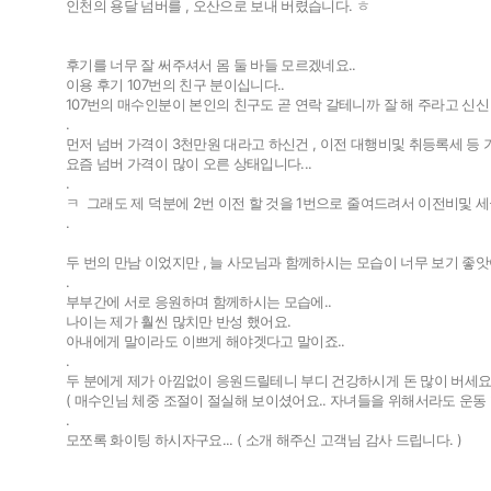
인천의 용달 넘버를 , 오산으로 보내 버렸습니다. ㅎ
개인넘버
개인넘
후기를 너무 잘 써주셔서 몸 둘 바들 모르겠네요..
법인넘버
법인넘
이용 후기 107번의 친구 분이십니다..
107번의 매수인분이 본인의 친구도 곧 연락 갈테니까 잘 해 주라고 신신
.
먼저 넘버 가격이 3천만원 대라고 하신건 , 이전 대행비및 취등록세 등 기
요즘 넘버 가격이 많이 오른 상태입니다...
.
ㅋ 그래도 제 덕분에 2번 이전 할 것을 1번으로 줄여드려서 이전비및 
.
두 번의 만남 이었지만 , 늘 사모님과 함께하시는 모습이 너무 보기 좋앗어
.
부부간에 서로 응원하며 함께하시는 모습에..
나이는 제가 훨씬 많치만 반성 했어요.
아내에게 말이라도 이쁘게 해야겟다고 말이죠..
.
두 분에게 제가 아낌없이 응원드릴테니 부디 건강하시게 돈 많이 버세요.
( 매수인님 체중 조절이 절실해 보이셨어요.. 자녀들을 위해서라도 운동 합시다
.
모쪼록 화이팅 하시자구요... ( 소개 해주신 고객님 감사 드립니다. )