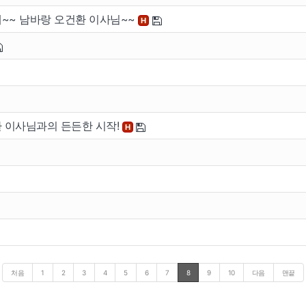
래~~ 남바랑 오건환 이사님~~
H
건환 이사님과의 든든한 시작!
H
처음
1
2
3
4
5
6
7
8
9
10
다음
맨끝