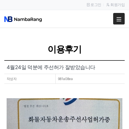
로그인
회원가입
팔고
사고
이용후기
이용안내
공지사항
4월24일 덕분에 주선허가 잘받았습니다
이용후기
작성자
981a08ea