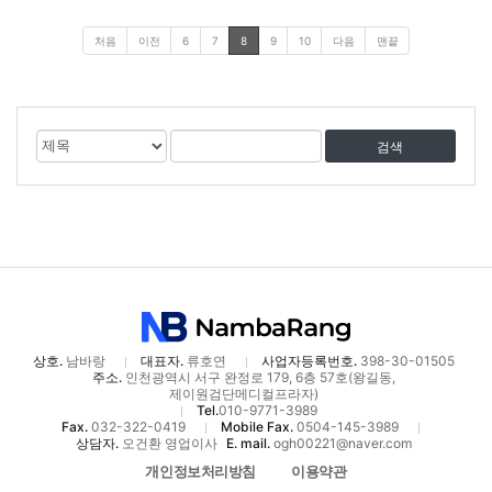
처음
이전
6
7
8
9
10
다음
맨끝
게
검
검
시
색
색
물
대
어
검
상
색
상호.
남바랑
대표자.
류호연
사업자등록번호.
398-30-01505
주소.
인천광역시 서구 완정로 179, 6층 57호(왕길동,
제이원검단메디컬프라자)
Tel.
010-9771-3989
Fax.
032-322-0419
Mobile Fax.
0504-145-3989
상담자.
오건환 영업이사
E. mail.
ogh00221@naver.com
개인정보처리방침
이용약관