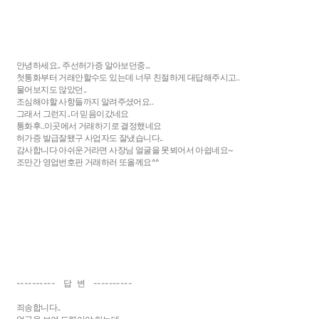
안녕하세요.. 주선허가증 알아보던중...
첫통화부터 거래안할수도 있는데 너무 친절하게 대답해주시고..
물어보지도 않았던..
조심해야할 사항들까지 알려주셨어요..
그래서 그런지..더 믿음이갔네요
통화후..이곳에서 거래하기로 결정했네요
허가증 발급잘됐구 사업자도 잘냈습니다..
감사합니다 아쉬운거라면 사장님 얼굴을 못뵈어서 아쉽네요~
조만간 영업번호판 거래하러 또올께요^^
---------- 답 변 ----------
죄송합니다..