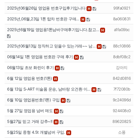
2025년06월26일 영업용 번호구입후기입니다
99fa0921
H
2025년,06월,23일 1톤 탑차 번호판 구매…
8a060831
H
2025년6월19일 영업용1톤남바구매후기입니다.참고…
a1fa09bc
H
2025년06월13일 정직하고 믿을수 있는거래~~ 남…
88c10866
H
06월14일 1톤 영업용 번호판 구매 후기
8dbf08c2
H
06월13일 초보 화린이 후기
강아지
H
6월 12일 영업용 번호(1톤)
842d0816
H
6월 13일 S-ART 미술품 운송, 남바랑 오건환 이…
7f72080b
H
6월 10일 영업용번호(1톤) 구입
9c24096d
H
5월 27일 영업용 넘버 매도
924408c0
H
5월27일 믿고 거래 강추~!!
89620825
H
5월25일 중형 4.5t 개별넘버 구입.
소풍
H