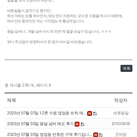
얼글을 보여 드렸어야 하는데....
.
바쁜일들이 겹치기도 했지만 ,
주선거래는 보통 매수인이, 매도인이 지정하는 곳으로 이동을 하시기 때문에,
매수인의 중개인인 저는 가지않는게 통상적입니다..
.
용달 넘버나 , 개별 넘버 사시게 되면 제 얼굴 보실수 있습니다.. ㅎㅎㅎ
.
부디 주선업이 번창하시어 돈 많이 버시길 바라겠습니다.
목록
총 게시물 239 개, 페이지 8
제목
작성자
2025년 07월 07일 1.2톤 수원 영업용 트럭 매…
세류용달
H
2025년 07월 03일 용달 넘버 매도 후기
87930858
H
2025년 07월 03일 영업용 번호판 구매 후기입니…
굿바랑
H