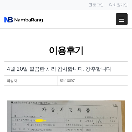
로그인
회원가입
팔고
사고
이용후기
이용안내
공지사항
4월 20일 깔끔한 처리 감사합니다. 강추합니다
이용후기
작성자
87c10897