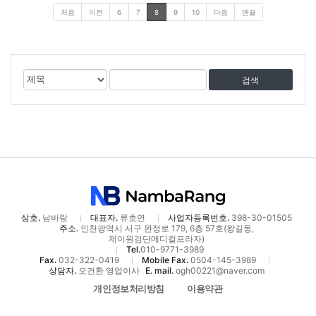
처음
이전
6
7
8
9
10
다음
맨끝
게
검
검
시
색
색
물
대
어
검
상
색
상호.
남바랑
대표자.
류호연
사업자등록번호.
398-30-01505
주소.
인천광역시 서구 완정로 179, 6층 57호(왕길동,
제이원검단메디컬프라자)
Tel.
010-9771-3989
Fax.
032-322-0419
Mobile Fax.
0504-145-3989
상담자.
오건환 영업이사
E. mail.
ogh00221@naver.com
개인정보처리방침
이용약관