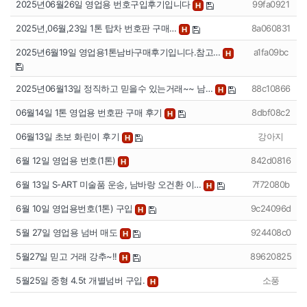
2025년06월26일 영업용 번호구입후기입니다
99fa0921
H
2025년,06월,23일 1톤 탑차 번호판 구매…
8a060831
H
2025년6월19일 영업용1톤남바구매후기입니다.참고…
a1fa09bc
H
2025년06월13일 정직하고 믿을수 있는거래~~ 남…
88c10866
H
06월14일 1톤 영업용 번호판 구매 후기
8dbf08c2
H
06월13일 초보 화린이 후기
강아지
H
6월 12일 영업용 번호(1톤)
842d0816
H
6월 13일 S-ART 미술품 운송, 남바랑 오건환 이…
7f72080b
H
6월 10일 영업용번호(1톤) 구입
9c24096d
H
5월 27일 영업용 넘버 매도
924408c0
H
5월27일 믿고 거래 강추~!!
89620825
H
5월25일 중형 4.5t 개별넘버 구입.
소풍
H