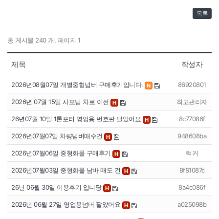
목록
총 게시물 240 개, 페이지 1
제목
작성자
2026년08월07일 개별중형넘버 구매후기입니다.
86920801
N
2026년 07월 15일 사모님 차로 이전
최고관리자
H
26년07월 10일 1톤포터 영업용 번호판 달았어요
8c77086f
H
2026년07월07일 차량넘버매수건
948608ba
H
2026년07월06일 중형화물 구매후기
럭커
H
2026년07월03일 중형화물 남바 매도 건
8f81087c
H
26년 06월 30일 이용후기 입니당
8a4c086f
H
2026년 06월 27일 영업용넘버 팔았어요
a025098b
H