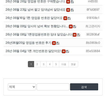
26년 06월 26일 영업용 번호판 구매했습니다.
m6500
H
26년 06월 23일 넘버 팔고 임대넘버 달았네요
8f1d0897
H
26년 06월16일 1톤 영업용 번호판 달았어요
918108c1
H
26년 06월 09일 당사의 넘버 확보 현황입니다...
최고관리자
H
26년 06월 08일 1톤영업용번호판 임대 달았습니다
902808af
H
26년06월05일 영업용 번호판 후기
8b3908c0
H
26년 06월 04일 1톤 개인번호판 달았어요!
85e50884
H
1
2
3
4
5
다음
맨끝
게
검
검
시
색
색
물
대
어
검
상
색