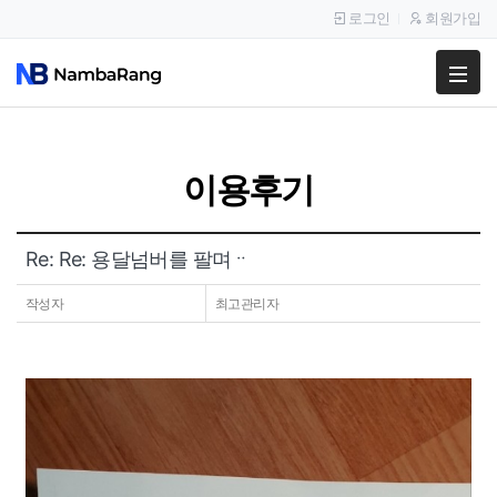
로그인
회원가입
팔고
사고
이용후기
이용안내
공지사항
Re: Re: 용달넘버를 팔며ᆢ
이용후기
작성자
최고관리자