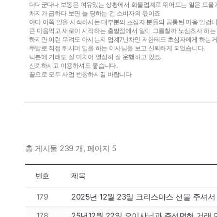
더더군다나 보통은 여유있는 상황에서 화물업계로 뛰어드는 일은 드물
처지가 급하다 보면 늘 당하는 건 소비자의 몫이죠
아마 이쪽 일을 시작하시는 대부분의 초심자 분들의 공통된 마음 일겁
큰 마음먹고 새로이 시작하는 출발점에서 일이 그를칠까 노심초사 하
하지만 이런 우려도 아시는지 업계7년차인 저한테도 초심자에게 하는거
두발로 직접 뛰시며 일을 하는 이사님을 보고 신뢰하게 되었습니다.
덕분에 거래도 잘 마치어 열심히 잘 운행하고 있죠.
신뢰하시고 이용하셔도 좋습니다.
끝으로 모두 사업 번창하시길 바랍니다
총 게시물 239 개, 페이지 5
번호
제목
179
2025년 12월 23일 크리스마스 선물 주셔
178
25년12월 22일 오이사님과 주선면허 거래 