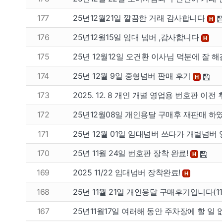
팔고
사고
177
25년12월21일 깔끔한 거래 감사합니다
H
176
25년12월15일 임대 넘버 ,감사합니다
H
개인넘버
개인넘
175
25년 12월12일 오건환 이사님 덕분에 잘
법인넘버
법인넘
174
25년 12월 9일 중형넘버 판매 후기
H
173
2025. 12. 8 개인 개별 영업용 번호판 이전
172
25년12월08일 개인용달 구매후 재판매 
171
25년 12월 01일 임대넘버 쓰다가 개별넘버
170
25년 11월 24일 번호판 장착 완료!
H
169
2025 11/22 임대넘버 장착완료!
H
168
25년 11월 21일 개인용달 구매후기입니다(1
167
25년11월17일 여러해 동안 주차장에 할 일