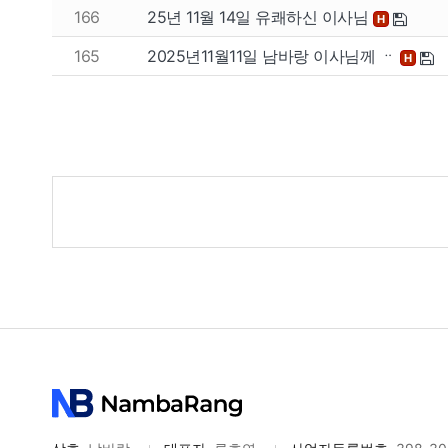
166
25년 11월 14일 유쾌하신 이사님
H
165
2025년11월11일 남바랑 이사님께 ᆢ
H
게
시
물
검
색