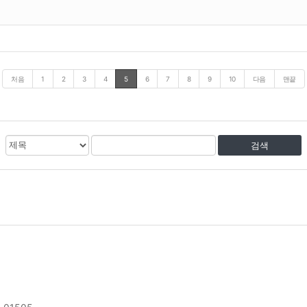
처음
1
2
3
4
5
6
7
8
9
10
다음
맨끝
검
검
색
색
대
어
상