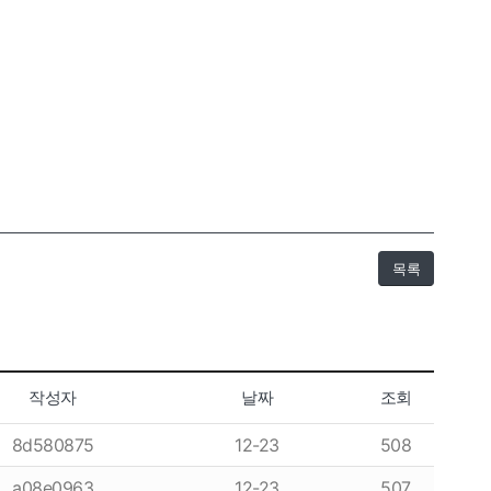
목록
작성자
날짜
조회
8d580875
12-23
508
a08e0963
12-23
507