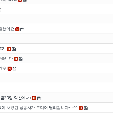
이용안내
공지사
버
이용안내
공지사항
 해결했어요
H
버
 후기
H
하였습니다
H
 양수
H
1월20일 익산에서)
H
 없이 서있던 냉동차가 드디어 달려갑니다~~^^
H