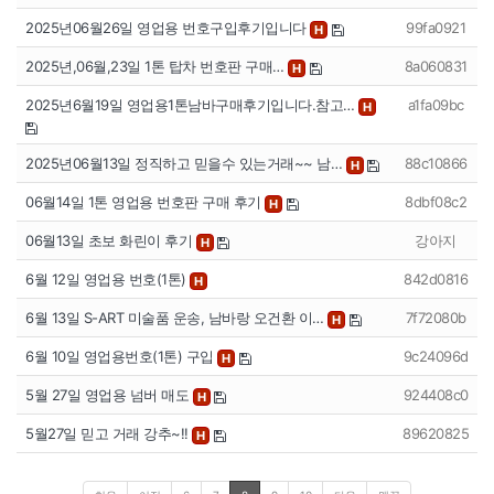
2025년06월26일 영업용 번호구입후기입니다
99fa0921
H
2025년,06월,23일 1톤 탑차 번호판 구매…
8a060831
H
2025년6월19일 영업용1톤남바구매후기입니다.참고…
a1fa09bc
H
2025년06월13일 정직하고 믿을수 있는거래~~ 남…
88c10866
H
06월14일 1톤 영업용 번호판 구매 후기
8dbf08c2
H
06월13일 초보 화린이 후기
강아지
H
6월 12일 영업용 번호(1톤)
842d0816
H
6월 13일 S-ART 미술품 운송, 남바랑 오건환 이…
7f72080b
H
6월 10일 영업용번호(1톤) 구입
9c24096d
H
5월 27일 영업용 넘버 매도
924408c0
H
5월27일 믿고 거래 강추~!!
89620825
H