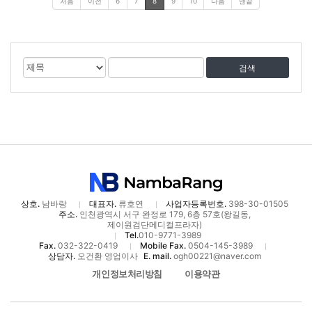
처음
이전
6
7
8
9
10
다음
맨끝
게
검
검
시
색
색
물
대
어
검
상
색
상호.
남바랑
대표자.
류호연
사업자등록번호.
398-30-01505
주소.
인천광역시 서구 완정로 179, 6층 57호(왕길동,
제이원검단메디컬프라자)
Tel.
010-9771-3989
Fax.
032-322-0419
Mobile Fax.
0504-145-3989
상담자.
오건환 영업이사
E. mail.
ogh00221@naver.com
개인정보처리방침
이용약관