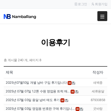
로그인
회원가입
팔고
사고
이용후기
이용안내
공지사항
총 게시물 240 개, 페이지 8
이용후기
제목
작성자
2025년07월10일 개별 남바 구입 후기입니다
새벽종
H
2025년 07월 07일 1.2톤 수원 영업용 트럭 매…
세류용달
H
2025년 07월 03일 용달 넘버 매도 후기
87930858
H
2025년 07월 03일 영업용 번호판 구매 후기입니…
굿바랑
H