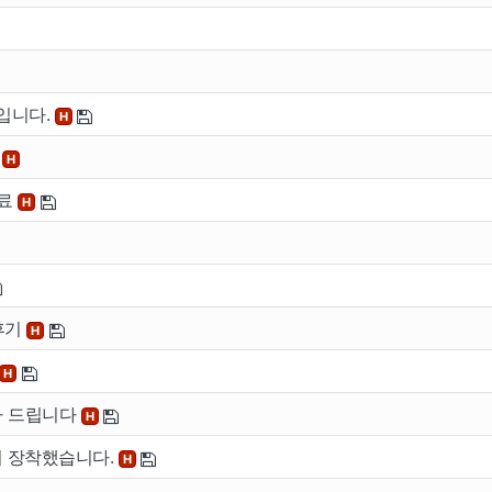
기입니다.
H
기
H
완료
H
이용안내
공지사
후기
H
버
이용안내
공지사항
H
버
감사 드립니다
H
버 장착했습니다.
H