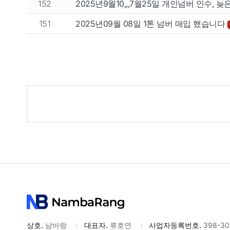
152
2025년9월10,,,7월25일 개인넘버 인수, 늦
151
2025년09월 08일 1톤 넘버 매입 했습니다
게
시
물
검
색
상호.
남바랑
대표자.
류호연
사업자등록번호.
398-30