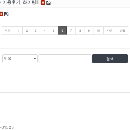
은 이용후기, 화이팅!!!
H
H
처음
1
2
3
4
5
6
7
8
9
10
다음
맨끝
검
검
색
색
대
어
상
-01505