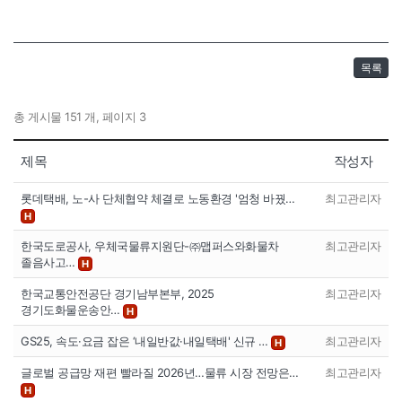
목록
총 게시물 151 개, 페이지 3
제목
작성자
롯데택배, 노-사 단체협약 체결로 노동환경 '엄청 바꿨…
최고관리자
H
한국도로공사, 우체국물류지원단-㈜맵퍼스와화물차
최고관리자
졸음사고…
H
한국교통안전공단 경기남부본부, 2025
최고관리자
경기도화물운송안…
H
GS25, 속도·요금 잡은 ‘내일반값·내일택배' 신규 …
최고관리자
H
글로벌 공급망 재편 빨라질 2026년…물류 시장 전망은…
최고관리자
H