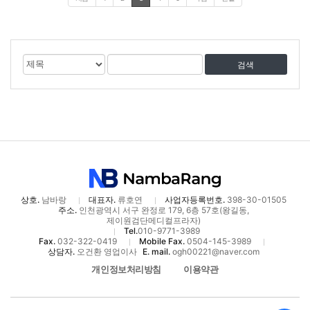
게
검
검
시
색
색
물
대
어
검
상
색
상호.
남바랑
대표자.
류호연
사업자등록번호.
398-30-01505
주소.
인천광역시 서구 완정로 179, 6층 57호(왕길동,
제이원검단메디컬프라자)
Tel.
010-9771-3989
Fax.
032-322-0419
Mobile Fax.
0504-145-3989
상담자.
오건환 영업이사
E. mail.
ogh00221@naver.com
개인정보처리방침
이용약관