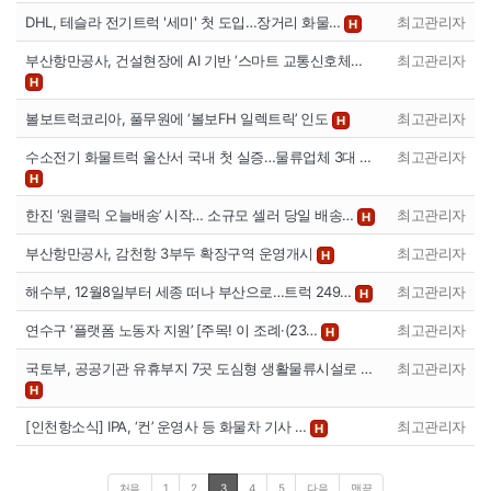
DHL, 테슬라 전기트럭 '세미' 첫 도입…장거리 화물…
최고관리자
H
부산항만공사, 건설현장에 AI 기반 ‘스마트 교통신호체…
최고관리자
H
볼보트럭코리아, 풀무원에 ‘볼보FH 일렉트릭’ 인도
최고관리자
H
수소전기 화물트럭 울산서 국내 첫 실증…물류업체 3대 …
최고관리자
H
한진 ‘원클릭 오늘배송’ 시작… 소규모 셀러 당일 배송…
최고관리자
H
부산항만공사, 감천항 3부두 확장구역 운영개시
최고관리자
H
해수부, 12월8일부터 세종 떠나 부산으로…트럭 249…
최고관리자
H
연수구 ‘플랫폼 노동자 지원’ [주목! 이 조례·(23…
최고관리자
H
국토부, 공공기관 유휴부지 7곳 도심형 생활물류시설로 …
최고관리자
H
[인천항소식] IPA, ‘컨’ 운영사 등 화물차 기사 …
최고관리자
H
처음
1
2
3
4
5
다음
맨끝