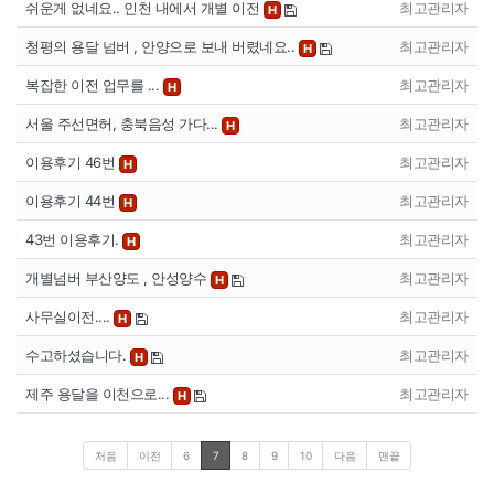
쉬운게 없네요.. 인천 내에서 개별 이전
최고관리자
H
청평의 용달 넘버 , 안양으로 보내 버렸네요..
최고관리자
H
복잡한 이전 업무를 ...
최고관리자
H
서울 주선면허, 충북음성 가다...
최고관리자
H
이용후기 46번
최고관리자
H
이용후기 44번
최고관리자
H
43번 이용후기.
최고관리자
H
개별넘버 부산양도 , 안성양수
최고관리자
H
사무실이전....
최고관리자
H
수고하셨습니다.
최고관리자
H
제주 용달을 이천으로...
최고관리자
H
처음
이전
6
7
8
9
10
다음
맨끝