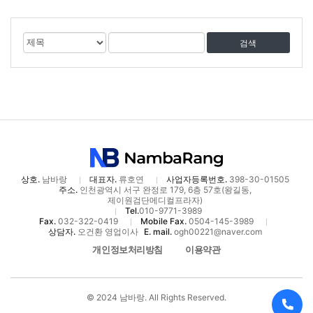
게
검
검
시
색
색
물
대
어
검
상
색
상호.
남바랑
대표자.
류호연
사업자등록번호.
398-30-01505
주소.
인천광역시 서구 완정로 179, 6층 57호(왕길동,
제이원검단메디컬프라자)
Tel.
010-9771-3989
Fax.
032-322-0419
Mobile Fax.
0504-145-3989
상담자.
오건환 영업이사
E. mail.
ogh00221@naver.com
개인정보처리방침
이용약관
© 2024 남바랑. All Rights Reserved.