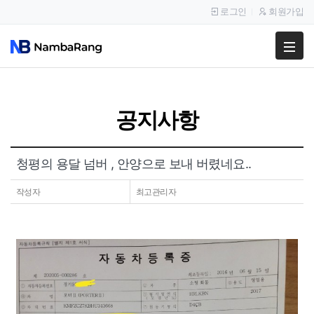
로그인
회원가입
팔고
사고
공지사항
이용안내
공지사항
청평의 용달 넘버 , 안양으로 보내 버렸네요..
이용후기
작성자
최고관리자