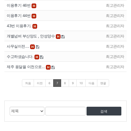
이용후기 46번
최고관리자
H
이용후기 44번
최고관리자
H
43번 이용후기.
최고관리자
H
개별넘버 부산양도 , 안성양수
최고관리자
H
사무실이전....
최고관리자
H
수고하셨습니다.
최고관리자
H
제주 용달을 이천으로...
최고관리자
H
처음
이전
6
7
8
9
10
다음
맨끝
게
검
검
시
색
색
물
대
어
검
상
색