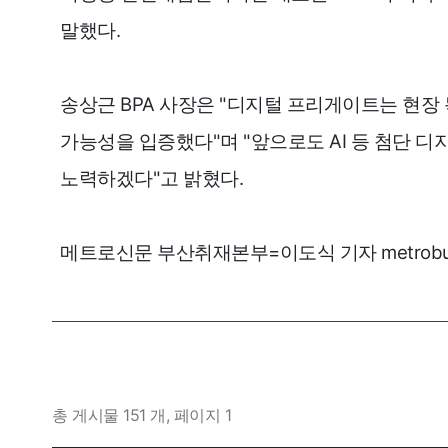
말했다.
팔고
사고
송상근 BPA 사장은 "디지털 프리게이트는 현장
가능성을 입증했다"며 "앞으로도 AI 등 첨단 
개인넘버
개인넘
노력하겠다"고 밝혔다.
법인넘버
법인넘
메트로신문 부산취재본부=이도식 기자 metrobusan@
총 게시물 151 개, 페이지 1