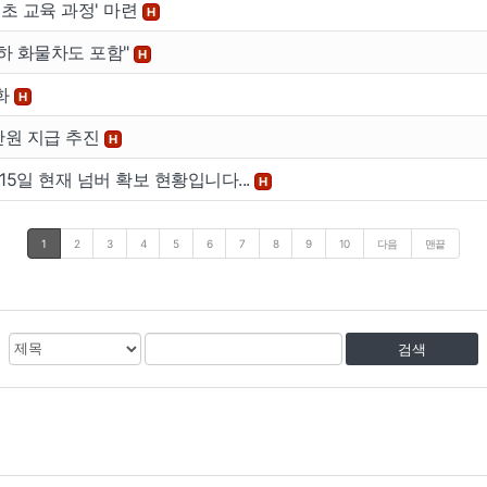
초 교육 과정' 마련
H
이하 화물차도 포함"
H
강화
H
만원 지급 추진
H
15일 현재 넘버 확보 현황입니다...
H
1
2
3
4
5
6
7
8
9
10
다음
맨끝
검
검
색
색
대
어
상