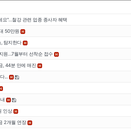
세요"…철강 관련 업종 종사자 혜택
대 50만원
H
습, 탐지한다
H
 지원…7월부터 선착순 접수
H
금, 44분 만에 매진
H
...
H
H
안내
H
원 인상
H
금 2개월 연장
H