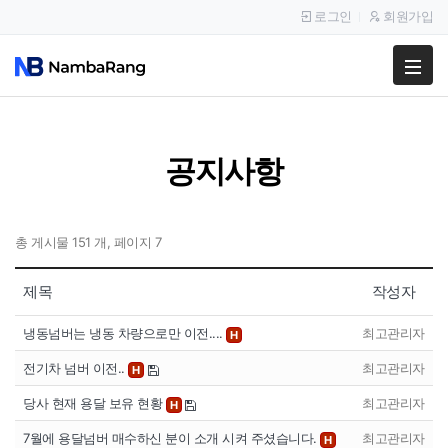
로그인
회원가입
팔고
사고
공지사항
이용안내
공지사항
총 게시물 151 개, 페이지 7
이용후기
제목
작성자
냉동넘버는 냉동 차량으로만 이전....
최고관리자
H
전기차 넘버 이전..
최고관리자
H
당사 현재 용달 보유 현황
최고관리자
H
7월에 용달넘버 매수하신 분이 소개 시켜 주셨습니다.
최고관리자
H