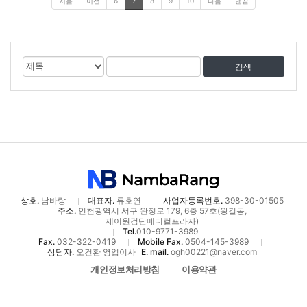
처음
이전
6
7
8
9
10
다음
맨끝
게
검
검
시
색
색
물
대
어
검
상
색
상호.
남바랑
대표자.
류호연
사업자등록번호.
398-30-01505
주소.
인천광역시 서구 완정로 179, 6층 57호(왕길동,
제이원검단메디컬프라자)
Tel.
010-9771-3989
Fax.
032-322-0419
Mobile Fax.
0504-145-3989
상담자.
오건환 영업이사
E. mail.
ogh00221@naver.com
개인정보처리방침
이용약관