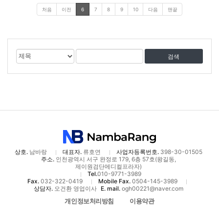
처음
이전
6
7
8
9
10
다음
맨끝
게
검
검
시
색
색
물
대
어
검
상
색
상호.
남바랑
대표자.
류호연
사업자등록번호.
398-30-01505
주소.
인천광역시 서구 완정로 179, 6층 57호(왕길동,
제이원검단메디컬프라자)
Tel.
010-9771-3989
Fax.
032-322-0419
Mobile Fax.
0504-145-3989
상담자.
오건환 영업이사
E. mail.
ogh00221@naver.com
개인정보처리방침
이용약관