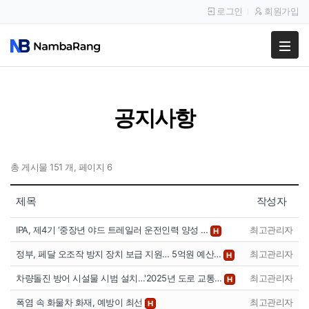
로그인
회원가입
팔고
사고
공지사항
이용안내
공지사항
총 게시물 151 개, 페이지 6
이용후기
제목
작성자
IPA, 제4기 ‘중장년 야드 트레일러 운전인력 양성 …
최고관리자
H
정부, 페달 오조작 방지 장치 보급 지원… 5억원 예산…
최고관리자
H
차량돌진 방어 시설물 시범 설치…'2025년 도로 교통…
최고관리자
H
폭염 속 화물차 화재, 예방이 최선
최고관리자
H