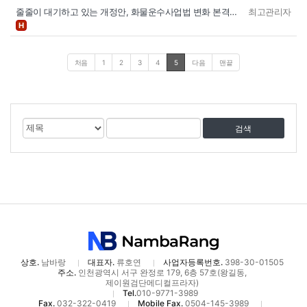
줄줄이 대기하고 있는 개정안, 화물운수사업법 변화 본격…
최고관리자
H
처음
1
2
3
4
5
다음
맨끝
게
검
검
시
색
색
물
대
어
검
상
색
상호.
남바랑
대표자.
류호연
사업자등록번호.
398-30-01505
주소.
인천광역시 서구 완정로 179, 6층 57호(왕길동,
제이원검단메디컬프라자)
Tel.
010-9771-3989
Fax.
032-322-0419
Mobile Fax.
0504-145-3989