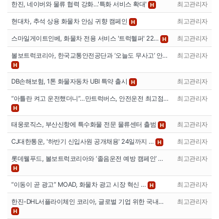
한진, 네이버와 물류 협력 강화…'특화 서비스 확대'
최고관리자
H
현대차, 추석 상용 화물차 안심 귀향 캠페인
최고관리자
H
스마일게이트인베, 화물차 전용 서비스 '트럭헬퍼' 22…
최고관리자
H
볼보트럭코리아, 한국교통안전공단과 ‘오늘도 무사고’ 안…
최고관리자
H
DB손해보험, 1톤 화물자동차 UBI 특약 출시
최고관리자
H
“아틀란 켜고 운전했더니”…만트럭버스, 안전운전 최고점…
최고관리자
H
태웅로직스, 부산신항에 특수화물 전문 물류센터 출범
최고관리자
H
CJ대한통운, '하반기 신입사원 공개채용' 24일까지 …
최고관리자
H
롯데웰푸드, 볼보트럭코리아와 ‘졸음운전 예방 캠페인’ …
최고관리자
H
“이동이 곧 광고” MOAD, 화물차 광고 시장 혁신 …
최고관리자
H
한진-DHL서플라이체인 코리아, 글로벌 기업 위한 국내…
최고관리자
H