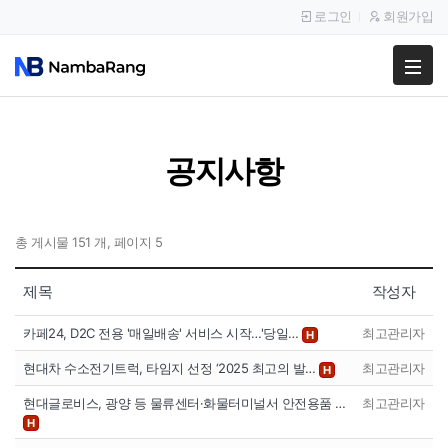
로그인
회원가입
팔고
사고
공지사항
이용안내
공지사항
총 게시물 151 개, 페이지 5
이용후기
제목
작성자
카페24, D2C 전용 '매일배송' 서비스 시작…'당일…
최고관리자
H
현대차 수소전기트럭, 타임지 선정 ‘2025 최고의 발…
최고관리자
H
현대글로비스, 광양 등 물류센터·화물터미널서 안전용품 …
최고관리자
H